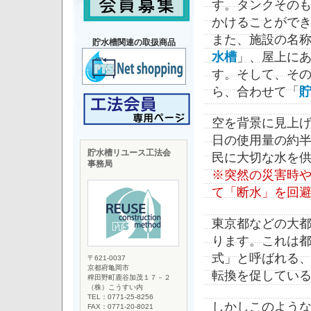
す。タンクその
かけることがで
また、施設の名
貯水槽関連の取扱商品
水槽
」、屋上に
す。そして、そ
ら、合わせて「
空を背景に見上げ
日の使用量の約
貯水槽リユース工法会
民に大切な水を
事務局
※突然の災害時
て「断水」を回
東京都などの大
ります。これは
式」と呼ばれる
〒621-0037
京都府亀岡市
転換を促してい
稗田野町鹿谷加茂１７－２
（株）こうすい内
TEL：0771-25-8256
しかしこのよう
FAX：0771-20-8021