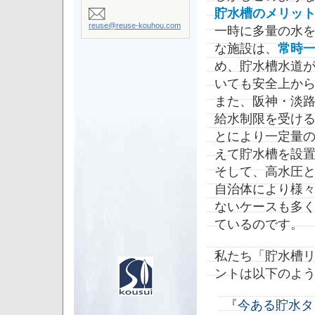
貯水槽のメリッ
reuse@reuse-kouhou.com
一時に多量の水
な施設は、
常時
め、貯水槽水道
いても安全上か
また、阪神・淡
給水制限を受け
とにより一定量
えて貯水槽を設
そして、高水圧
自治体により様
ないケースも多
ているのです。
私たち「貯水槽
ントは以下のよ
『今ある貯水タ