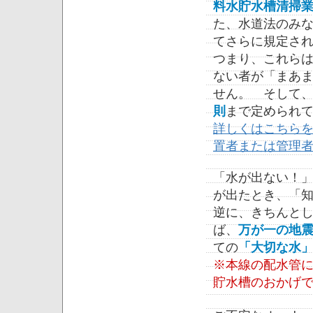
料水貯水槽清掃
た、水道法のみ
てさらに規定さ
つまり、これら
ない者が「まあ
せん。 そして
則
まで定められ
詳しくはこちら
置者または管理
「水が出ない！
が出たとき、「
逆に、きちんと
ば、
万が一の地
ての
「大切な水
※本線の配水管
貯水槽のおかげ