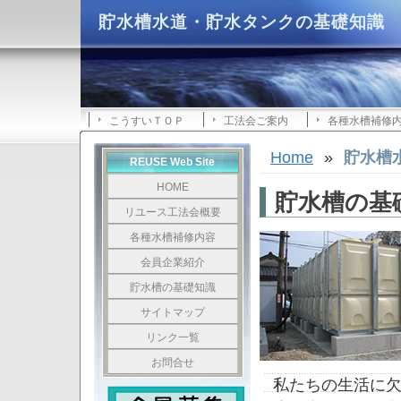
貯水槽水道・貯水タンクの基礎知識
こうすいＴＯＰ
工法会ご案内
各種水槽補修
Home
»
貯水槽
REUSE Web Site
HOME
貯水槽の基
リユース工法会概要
各種水槽補修内容
会員企業紹介
貯水槽の基礎知識
サイトマップ
リンク一覧
お問合せ
私たちの生活に